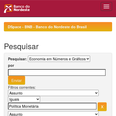
Skip
navigation
DSpace - BNB - Banco do Nordeste do Brasil
Pesquisar
Pesquisar:
por
Filtros correntes: