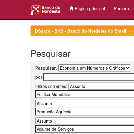
Página principal
Percorrer
Skip
navigation
DSpace - BNB - Banco do Nordeste do Brasil
Pesquisar
Pesquisar:
por
Filtros correntes: