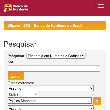
Skip
navigation
DSpace - BNB - Banco do Nordeste do Brasil
Pesquisar
Pesquisar:
por
Filtros correntes: