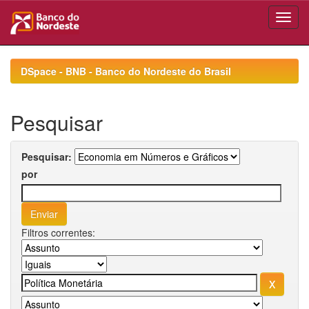
Skip
navigation
DSpace - BNB - Banco do Nordeste do Brasil
Pesquisar
Pesquisar:
por
Filtros correntes: