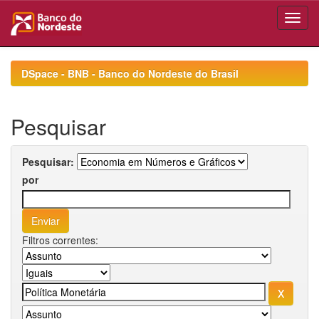
Skip
navigation
DSpace - BNB - Banco do Nordeste do Brasil
Pesquisar
Pesquisar:
por
Filtros correntes: