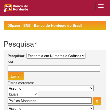
Skip
navigation
DSpace - BNB - Banco do Nordeste do Brasil
Pesquisar
Pesquisar:
por
Filtros correntes: