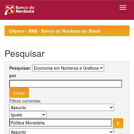
Skip
navigation
DSpace - BNB - Banco do Nordeste do Brasil
Pesquisar
Pesquisar:
por
Filtros correntes: