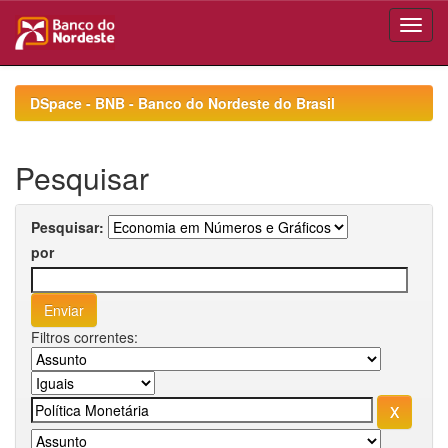
Skip
navigation
DSpace - BNB - Banco do Nordeste do Brasil
Pesquisar
Pesquisar:
por
Filtros correntes: