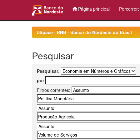
Página principal
Percorrer
Skip
navigation
DSpace - BNB - Banco do Nordeste do Brasil
Pesquisar
Pesquisar:
por
Filtros correntes: