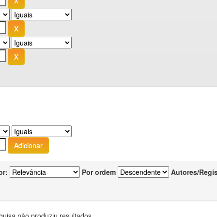
or:
Por ordem
Autores/Regi
quisa não produziu resultados.