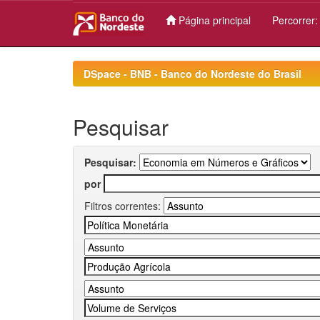
Página principal
Percorrer
Skip
navigation
DSpace - BNB - Banco do Nordeste do Brasil
Pesquisar
Pesquisar:
por
Filtros correntes: