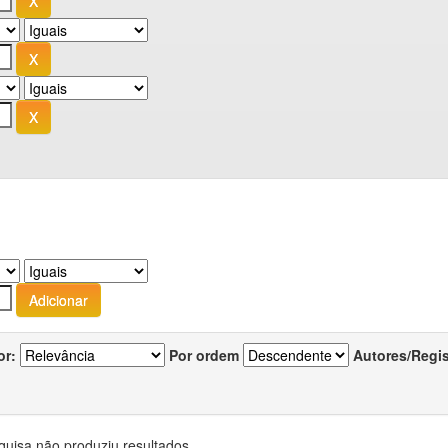
or:
Por ordem
Autores/Regi
quisa não produziu resultados.