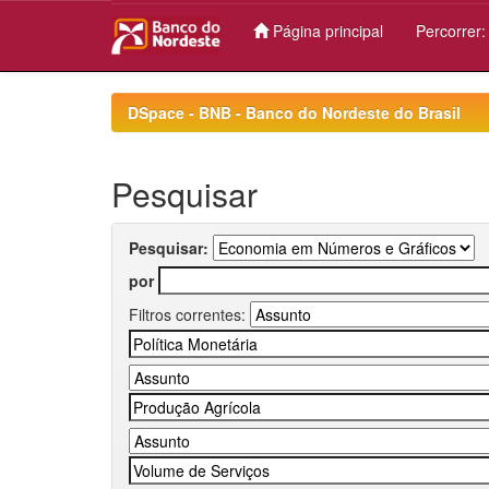
Página principal
Percorrer
Skip
navigation
DSpace - BNB - Banco do Nordeste do Brasil
Pesquisar
Pesquisar:
por
Filtros correntes: