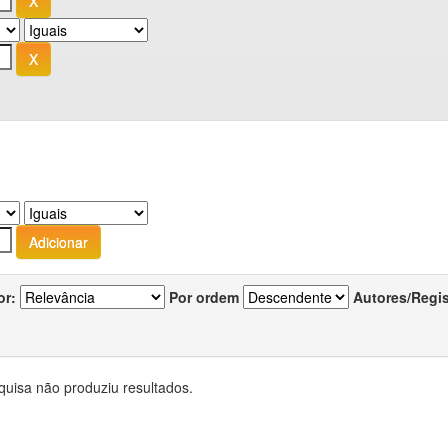
or:
Por ordem
Autores/Regi
quisa não produziu resultados.