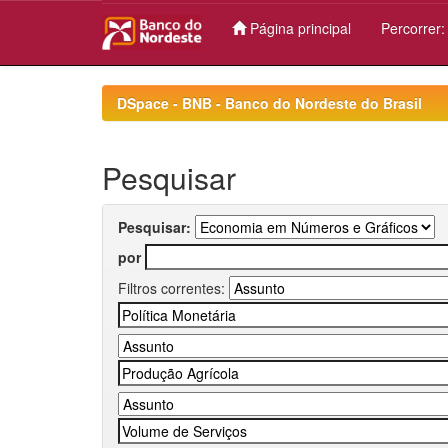
Página principal
Percorrer
Skip
navigation
DSpace - BNB - Banco do Nordeste do Brasil
Pesquisar
Pesquisar:
por
Filtros correntes: