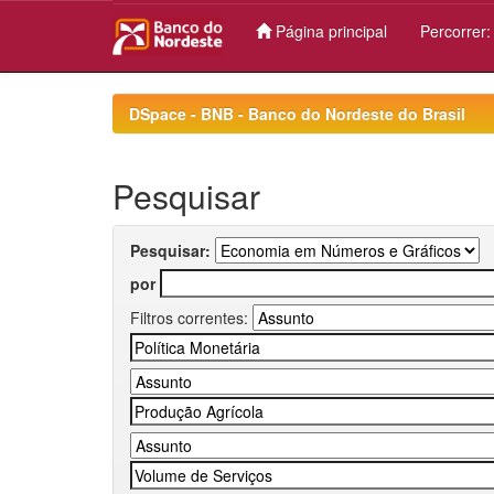
Página principal
Percorrer
Skip
navigation
DSpace - BNB - Banco do Nordeste do Brasil
Pesquisar
Pesquisar:
por
Filtros correntes: