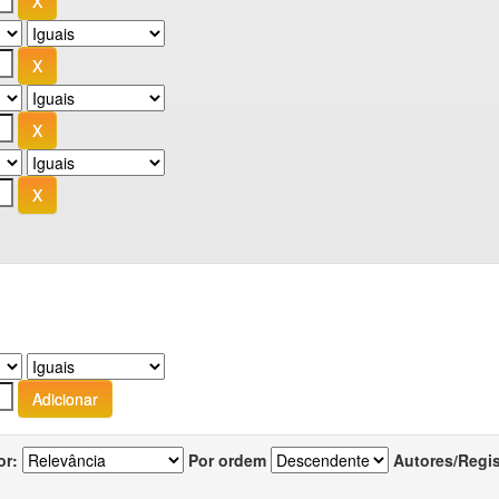
or:
Por ordem
Autores/Regi