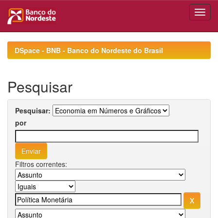
Skip
navigation
DSpace - BNB - Banco do Nordeste do Brasil
Pesquisar
Pesquisar:
por
Filtros correntes: