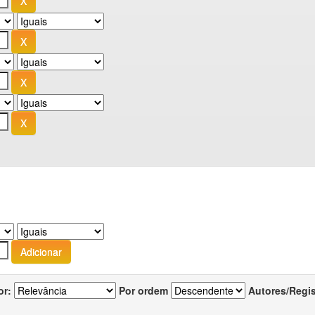
or:
Por ordem
Autores/Regi