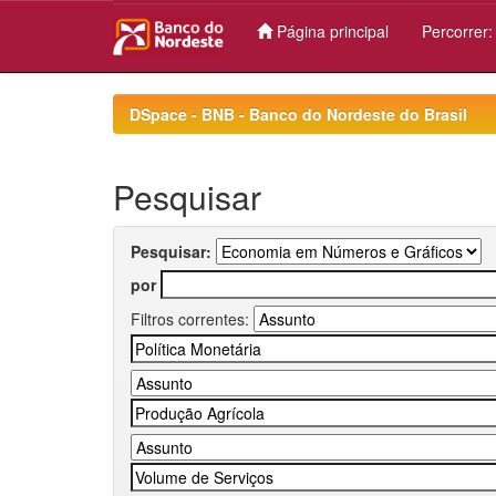
Página principal
Percorrer
Skip
navigation
DSpace - BNB - Banco do Nordeste do Brasil
Pesquisar
Pesquisar:
por
Filtros correntes: