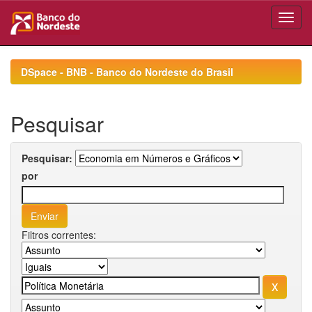
Skip
navigation
DSpace - BNB - Banco do Nordeste do Brasil
Pesquisar
Pesquisar:
por
Filtros correntes: