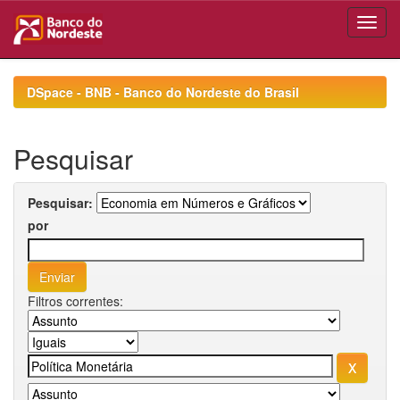
Skip
navigation
DSpace - BNB - Banco do Nordeste do Brasil
Pesquisar
Pesquisar:
por
Filtros correntes: