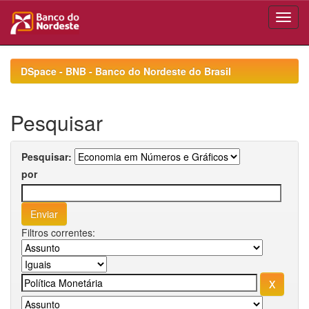
Skip
navigation
DSpace - BNB - Banco do Nordeste do Brasil
Pesquisar
Pesquisar:
por
Filtros correntes: