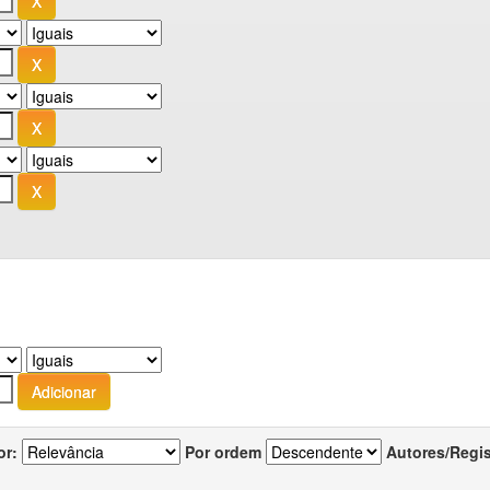
or:
Por ordem
Autores/Regi