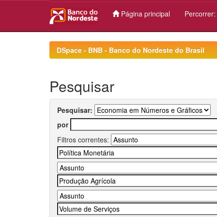
Página principal
Percorrer
Skip
navigation
DSpace - BNB - Banco do Nordeste do Brasil
Pesquisar
Pesquisar:
por
Filtros correntes: