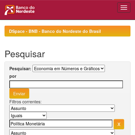
Skip
navigation
DSpace - BNB - Banco do Nordeste do Brasil
Pesquisar
Pesquisar:
por
Filtros correntes: