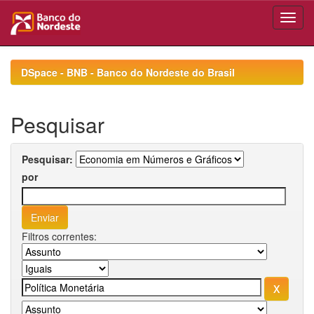
Skip
navigation
DSpace - BNB - Banco do Nordeste do Brasil
Pesquisar
Pesquisar:
por
Filtros correntes: