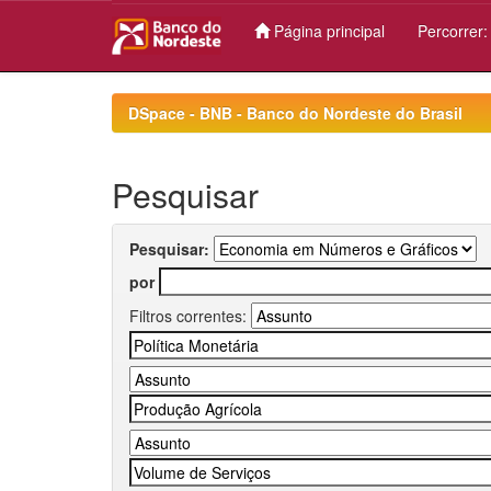
Página principal
Percorrer
Skip
navigation
DSpace - BNB - Banco do Nordeste do Brasil
Pesquisar
Pesquisar:
por
Filtros correntes: