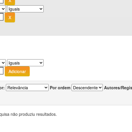
or:
Por ordem
Autores/Regi
quisa não produziu resultados.