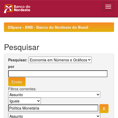
Skip
navigation
DSpace - BNB - Banco do Nordeste do Brasil
Pesquisar
Pesquisar:
por
Filtros correntes: