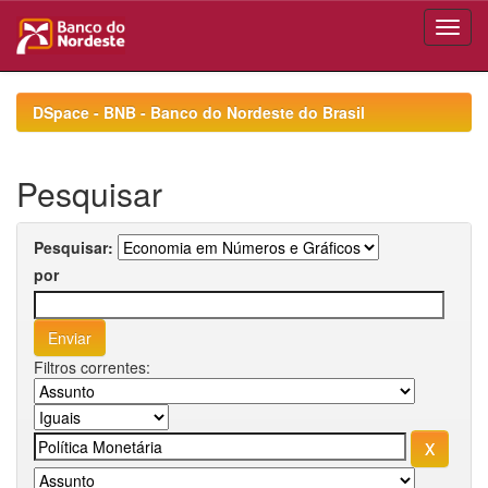
Skip
navigation
DSpace - BNB - Banco do Nordeste do Brasil
Pesquisar
Pesquisar:
por
Filtros correntes: