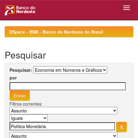
Skip
navigation
DSpace - BNB - Banco do Nordeste do Brasil
Pesquisar
Pesquisar:
por
Filtros correntes: