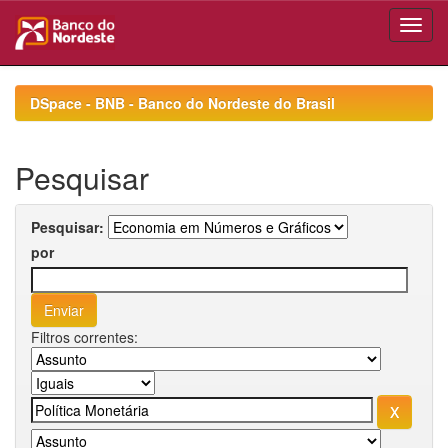
Skip
navigation
DSpace - BNB - Banco do Nordeste do Brasil
Pesquisar
Pesquisar:
por
Filtros correntes: