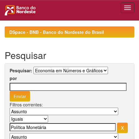
Skip
navigation
DSpace - BNB - Banco do Nordeste do Brasil
Pesquisar
Pesquisar:
por
Filtros correntes: