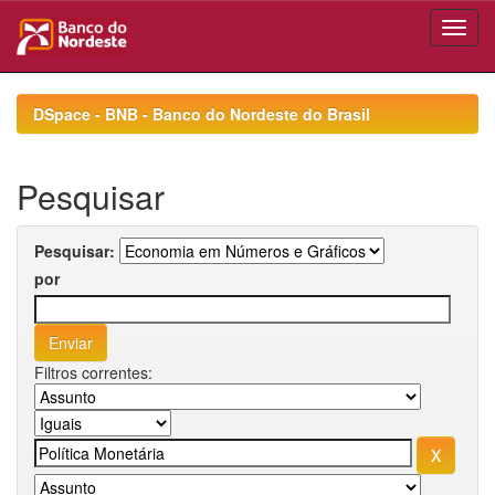
Skip
navigation
DSpace - BNB - Banco do Nordeste do Brasil
Pesquisar
Pesquisar:
por
Filtros correntes: