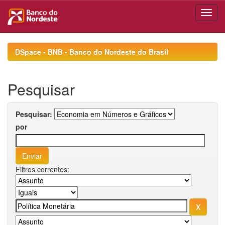
Skip
navigation
DSpace - BNB - Banco do Nordeste do Brasil
Pesquisar
Pesquisar:
por
Filtros correntes: