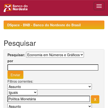
Skip
navigation
DSpace - BNB - Banco do Nordeste do Brasil
Pesquisar
Pesquisar:
por
Filtros correntes: