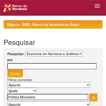
Skip
navigation
DSpace - BNB - Banco do Nordeste do Brasil
Pesquisar
Pesquisar:
por
Filtros correntes: