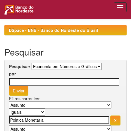
Skip
navigation
DSpace - BNB - Banco do Nordeste do Brasil
Pesquisar
Pesquisar:
por
Filtros correntes: