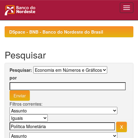
Skip
navigation
DSpace - BNB - Banco do Nordeste do Brasil
Pesquisar
Pesquisar:
por
Filtros correntes: