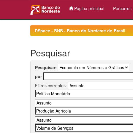
Página principal
Percorrer
Skip
navigation
DSpace - BNB - Banco do Nordeste do Brasil
Pesquisar
Pesquisar:
por
Filtros correntes: