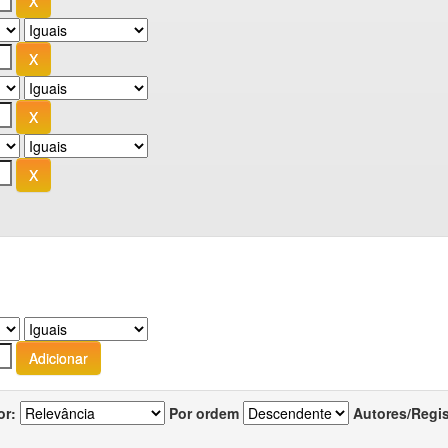
or:
Por ordem
Autores/Regi