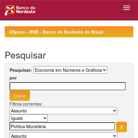
Skip
navigation
DSpace - BNB - Banco do Nordeste do Brasil
Pesquisar
Pesquisar:
por
Filtros correntes: