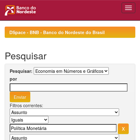
Skip
navigation
DSpace - BNB - Banco do Nordeste do Brasil
Pesquisar
Pesquisar:
por
Filtros correntes: