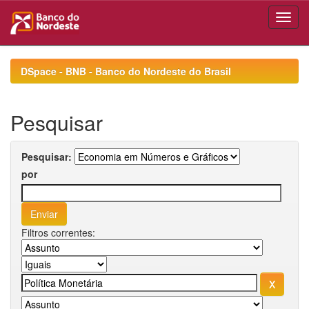
Skip
navigation
DSpace - BNB - Banco do Nordeste do Brasil
Pesquisar
Pesquisar:
por
Filtros correntes: