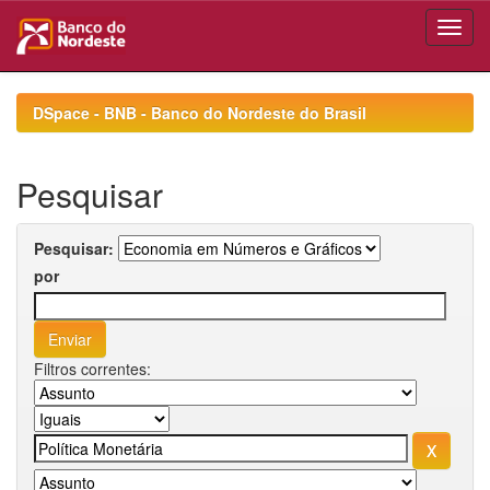
Skip
navigation
DSpace - BNB - Banco do Nordeste do Brasil
Pesquisar
Pesquisar:
por
Filtros correntes: