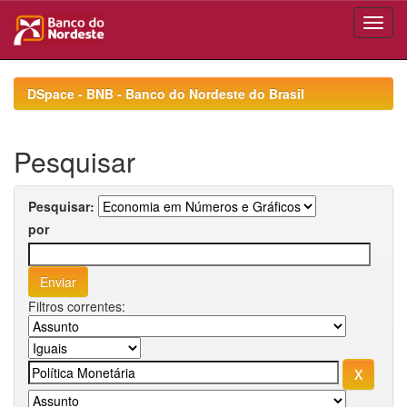
Skip
navigation
DSpace - BNB - Banco do Nordeste do Brasil
Pesquisar
Pesquisar:
por
Filtros correntes: