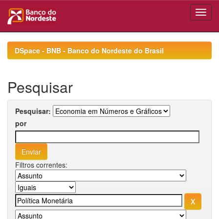
Skip
navigation
DSpace - BNB - Banco do Nordeste do Brasil
Pesquisar
Pesquisar:
por
Filtros correntes: