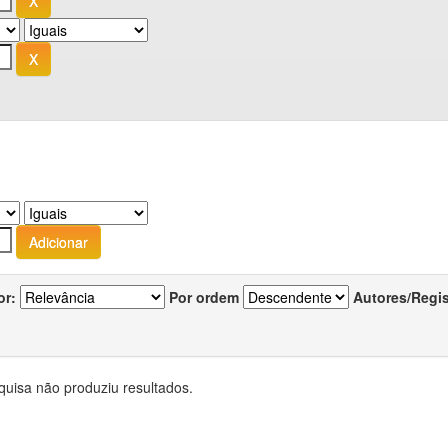
or:
Por ordem
Autores/Regi
quisa não produziu resultados.