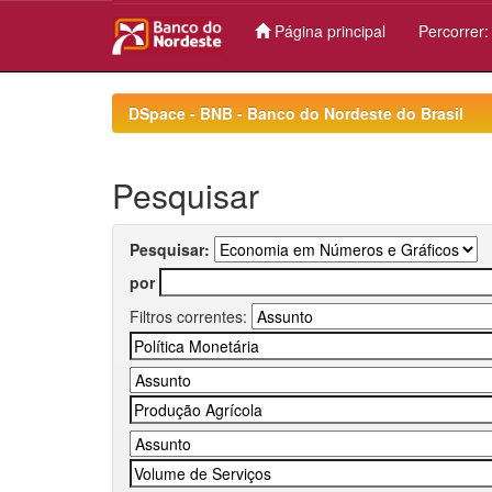
Página principal
Percorrer
Skip
navigation
DSpace - BNB - Banco do Nordeste do Brasil
Pesquisar
Pesquisar:
por
Filtros correntes: