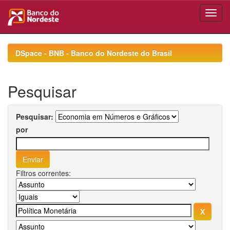
Skip
navigation
DSpace - BNB - Banco do Nordeste do Brasil
Pesquisar
Pesquisar:
por
Filtros correntes: