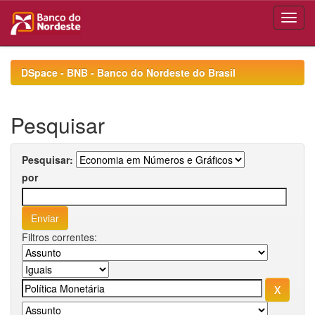
Skip
navigation
DSpace - BNB - Banco do Nordeste do Brasil
Pesquisar
Pesquisar:
por
Filtros correntes: