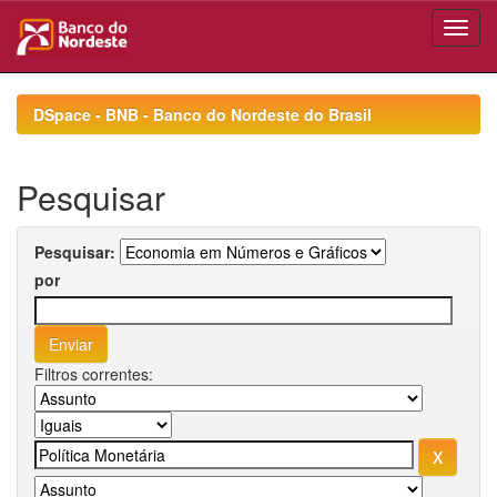
Skip
navigation
DSpace - BNB - Banco do Nordeste do Brasil
Pesquisar
Pesquisar:
por
Filtros correntes: