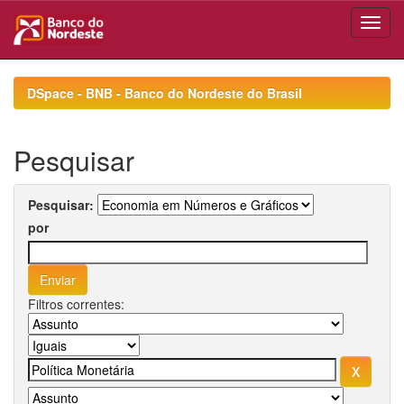
Skip
navigation
DSpace - BNB - Banco do Nordeste do Brasil
Pesquisar
Pesquisar:
por
Filtros correntes: