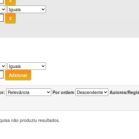
or:
Por ordem
Autores/Regi
quisa não produziu resultados.