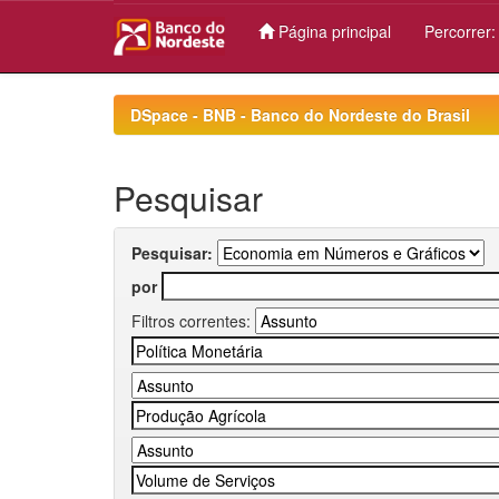
Página principal
Percorrer
Skip
navigation
DSpace - BNB - Banco do Nordeste do Brasil
Pesquisar
Pesquisar:
por
Filtros correntes: