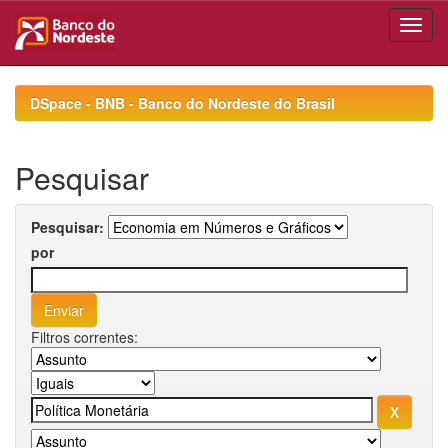
Skip
navigation
DSpace - BNB - Banco do Nordeste do Brasil
Pesquisar
Pesquisar:
por
Filtros correntes: