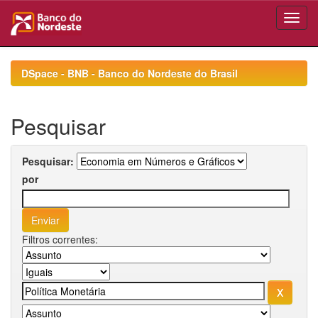
Skip
navigation
DSpace - BNB - Banco do Nordeste do Brasil
Pesquisar
Pesquisar:
por
Filtros correntes: