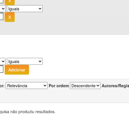
or:
Por ordem
Autores/Regi
quisa não produziu resultados.