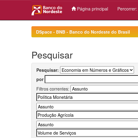
Página principal
Percorrer
Skip
navigation
DSpace - BNB - Banco do Nordeste do Brasil
Pesquisar
Pesquisar:
por
Filtros correntes: