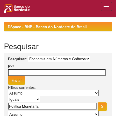
Skip
navigation
DSpace - BNB - Banco do Nordeste do Brasil
Pesquisar
Pesquisar:
por
Filtros correntes: